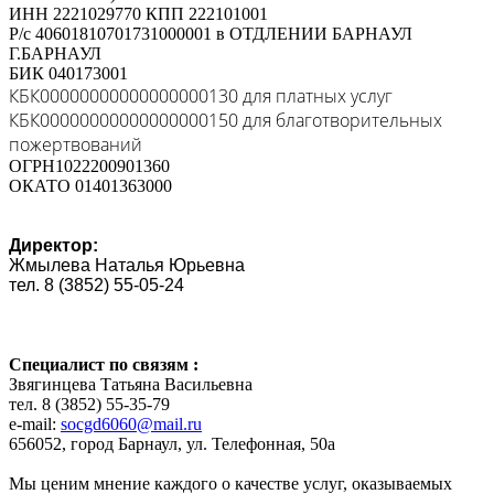
ИНН 2221029770 КПП 222101001
Р/с 40601810701731000001 в ОТДЛЕНИИ БАРНАУЛ
Г.БАРНАУЛ
БИК 040173001
КБК00000000000000000130 для платных услуг
КБК00000000000000000150 для благотворительных
пожертвований
ОГРН1022200901360
ОКАТО 01401363000
Директор
:
Жмылева Наталья Юрьевна
тел. 8 (3852) 55-05-24
Специалист по связям :
Звягинцева Татьяна Васильевна
тел. 8 (3852) 55-35-79
e
-
mail
:
socgd6060@mail.ru
656052, город Барнаул, ул. Телефонная, 50а
Мы ценим мнение каждого о качестве услуг, оказываемых