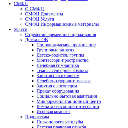
СМФЦ
О СМФЦ
СМФЦ Документы
СМФЦ Услуги
СМФЦ Информационные материалы
Услуги
Отделение временного проживания
Детям с ОВ
Сопровождаемое проживание
Групповые занятия
Детско-родител. группы
Монтессори-пространство
Лечебная гимнастика
Темная сенсорная комната
Занятия с психологом
Лечебно-оздоровит. массаж
Занятия с логопедом
Прокат оборудования
Социально-бытовая адаптация
Микрореабилитационный центр
Комната сенсорной интеграции
Игровая комната
Подросткам
Низкопороговые клубы
Детская правовая служба