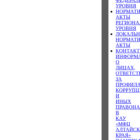
ФЕДЕРАЛ
УРОВНЯ
НОРМАТ
АКТЫ
РЕГИОНА
УРОВНЯ
ЛОКАЛЬ
НОРМАТ
АКТЫ
КОНТАК
ИНФОРМ
О
ЛИЦАХ,
ОТВЕТС
ЗА
ПРОФИЛ
КОРРУП
И
ИНЫХ
ПРАВОН
В
КАУ
«МФЦ
АЛТАЙСК
КРАЯ»