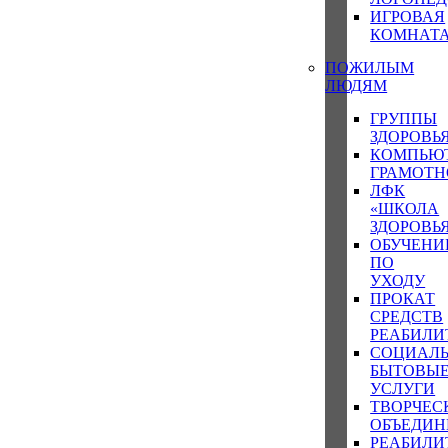
ИГРОВАЯ
КОМНАТ
ПОЖИЛЫМ
ЛЮДЯМ
ГРУППЫ
ЗДОРОВЬ
КОМПЬЮ
ГРАМОТН
ЛФК
«ШКОЛА
ЗДОРОВЬ
ОБУЧЕНИ
ПО
УХОДУ
ПРОКАТ
СРЕДСТВ
РЕАБИЛИ
СОЦИАЛЬ
БЫТОВЫ
УСЛУГИ
ТВОРЧЕС
ОБЪЕДИН
РЕАБИЛ