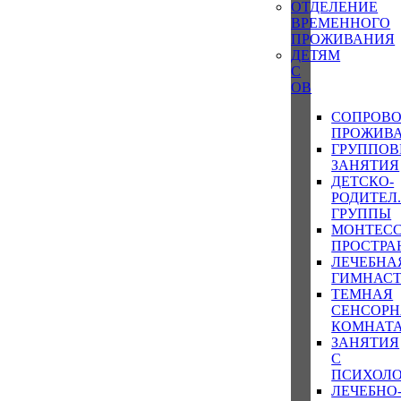
ОТДЕЛЕНИЕ
ВРЕМЕННОГО
ПРОЖИВАНИЯ
ДЕТЯМ
С
ОВ
СОПРОВ
ПРОЖИВ
ГРУППОВ
ЗАНЯТИЯ
ДЕТСКО-
РОДИТЕЛ
ГРУППЫ
МОНТЕСС
ПРОСТРА
ЛЕЧЕБНА
ГИМНАС
ТЕМНАЯ
СЕНСОРН
КОМНАТ
ЗАНЯТИЯ
С
ПСИХОЛ
ЛЕЧЕБНО