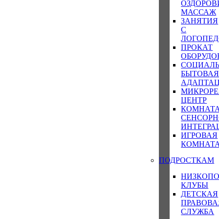
ОЗДОРОВ
МАССАЖ
ЗАНЯТИЯ
С
ЛОГОПЕ
ПРОКАТ
ОБОРУДО
СОЦИАЛЬ
БЫТОВА
АДАПТА
МИКРОР
ЦЕНТР
КОМНАТ
СЕНСОР
ИНТЕГРА
ИГРОВАЯ
КОМНАТ
ПОДРОСТКАМ
НИЗКОП
КЛУБЫ
ДЕТСКАЯ
ПРАВОВА
СЛУЖБА