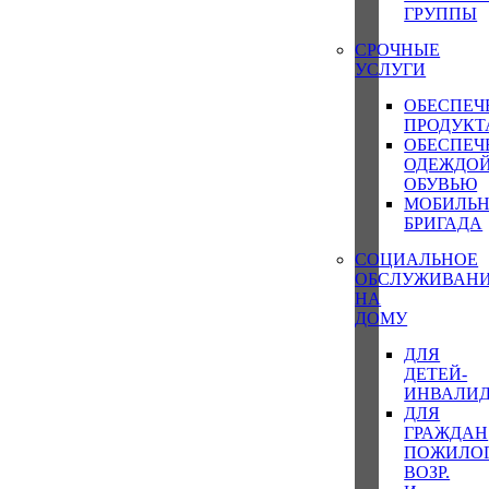
ГРУППЫ
СРОЧНЫЕ
УСЛУГИ
ОБЕСПЕЧ
ПРОДУК
ОБЕСПЕЧ
ОДЕЖДОЙ
ОБУВЬЮ
МОБИЛЬ
БРИГАДА
СОЦИАЛЬНОЕ
ОБСЛУЖИВАН
НА
ДОМУ
ДЛЯ
ДЕТЕЙ-
ИНВАЛИ
ДЛЯ
ГРАЖДАН
ПОЖИЛО
ВОЗР.