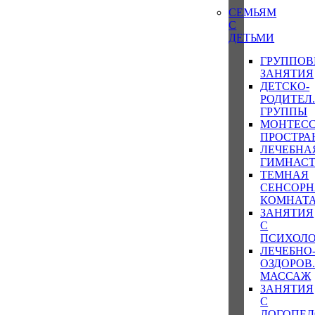
СЕМЬЯМ
С
ДЕТЬМИ
ГРУППОВ
ЗАНЯТИЯ
ДЕТСКО-
РОДИТЕЛ
ГРУППЫ
МОНТЕСС
ПРОСТРА
ЛЕЧЕБНА
ГИМНАС
ТЕМНАЯ
СЕНСОРН
КОМНАТ
ЗАНЯТИЯ
С
ПСИХОЛ
ЛЕЧЕБНО
ОЗДОРОВ
МАССАЖ
ЗАНЯТИЯ
С
ЛОГОПЕ