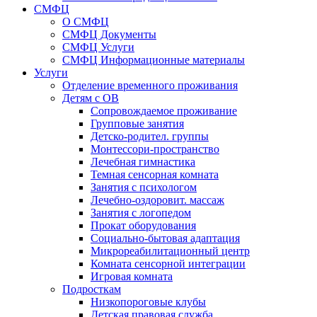
СМФЦ
О СМФЦ
СМФЦ Документы
СМФЦ Услуги
СМФЦ Информационные материалы
Услуги
Отделение временного проживания
Детям с ОВ
Сопровождаемое проживание
Групповые занятия
Детско-родител. группы
Монтессори-пространство
Лечебная гимнастика
Темная сенсорная комната
Занятия с психологом
Лечебно-оздоровит. массаж
Занятия с логопедом
Прокат оборудования
Социально-бытовая адаптация
Микрореабилитационный центр
Комната сенсорной интеграции
Игровая комната
Подросткам
Низкопороговые клубы
Детская правовая служба