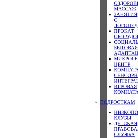
ОЗДОРОВ
МАССАЖ
ЗАНЯТИЯ
С
ЛОГОПЕ
ПРОКАТ
ОБОРУДО
СОЦИАЛЬ
БЫТОВА
АДАПТА
МИКРОР
ЦЕНТР
КОМНАТ
СЕНСОР
ИНТЕГРА
ИГРОВАЯ
КОМНАТ
ПОДРОСТКАМ
НИЗКОП
КЛУБЫ
ДЕТСКАЯ
ПРАВОВА
СЛУЖБА