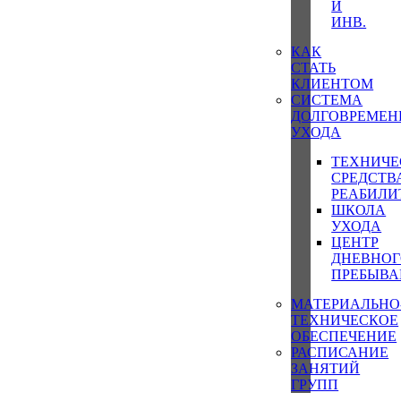
И
ИНВ.
КАК
СТАТЬ
КЛИЕНТОМ
СИСТЕМА
ДОЛГОВРЕМЕН
УХОДА
ТЕХНИЧЕ
СРЕДСТВ
РЕАБИЛИ
ШКОЛА
УХОДА
ЦЕНТР
ДНЕВНО
ПРЕБЫВА
МАТЕРИАЛЬНО
ТЕХНИЧЕСКОЕ
ОБЕСПЕЧЕНИЕ
РАСПИСАНИЕ
ЗАНЯТИЙ
ГРУПП