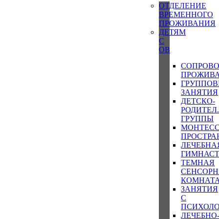
ОТДЕЛЕНИЕ
ВРЕМЕННОГО
ПРОЖИВАНИЯ
ДЕТЯМ
С
ОВ
СОПРОВ
ПРОЖИВ
ГРУППОВ
ЗАНЯТИЯ
ДЕТСКО-
РОДИТЕЛ
ГРУППЫ
МОНТЕСС
ПРОСТРА
ЛЕЧЕБНА
ГИМНАС
ТЕМНАЯ
СЕНСОРН
КОМНАТ
ЗАНЯТИЯ
С
ПСИХОЛ
ЛЕЧЕБНО