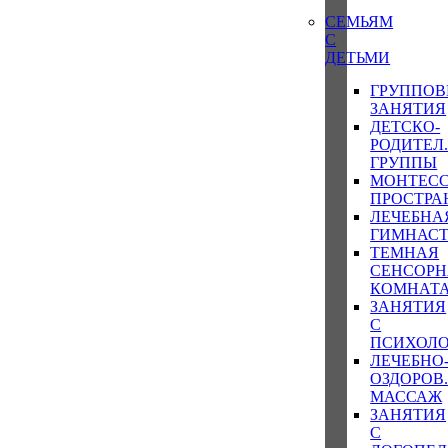
СЕМЬЯМ
С
ДЕТЬМИ
ГРУППОВ
ЗАНЯТИЯ
ДЕТСКО-
РОДИТЕЛ
ГРУППЫ
МОНТЕСС
ПРОСТРА
ЛЕЧЕБНА
ГИМНАС
ТЕМНАЯ
СЕНСОРН
КОМНАТ
ЗАНЯТИЯ
С
ПСИХОЛ
ЛЕЧЕБНО
ОЗДОРОВ
МАССАЖ
ЗАНЯТИЯ
С