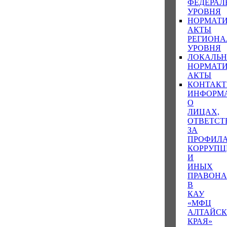
ФЕДЕРАЛ
УРОВНЯ
НОРМАТ
АКТЫ
РЕГИОНА
УРОВНЯ
ЛОКАЛЬ
НОРМАТ
АКТЫ
КОНТАК
ИНФОРМ
О
ЛИЦАХ,
ОТВЕТС
ЗА
ПРОФИЛ
КОРРУП
И
ИНЫХ
ПРАВОН
В
КАУ
«МФЦ
АЛТАЙСК
КРАЯ»