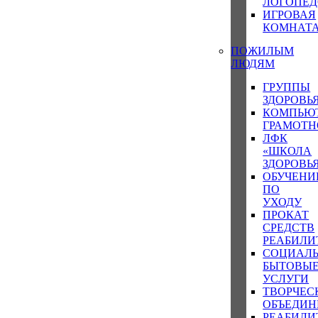
ЛОГОПЕ
ИГРОВАЯ
КОМНАТ
ПОЖИЛЫМ
ЛЮДЯМ
ГРУППЫ
ЗДОРОВЬ
КОМПЬЮ
ГРАМОТН
ЛФК
«ШКОЛА
ЗДОРОВЬ
ОБУЧЕНИ
ПО
УХОДУ
ПРОКАТ
СРЕДСТВ
РЕАБИЛИ
СОЦИАЛЬ
БЫТОВЫ
УСЛУГИ
ТВОРЧЕС
ОБЪЕДИН
РЕАБИЛ