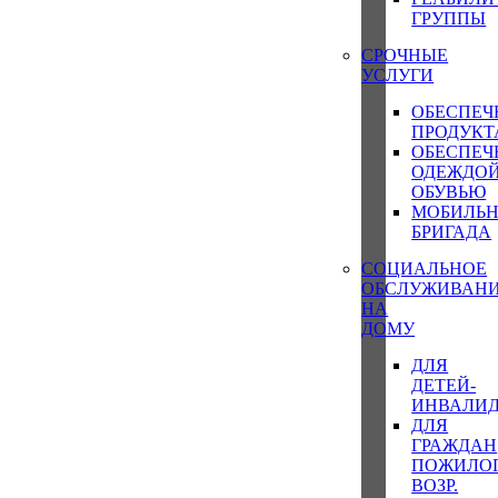
ГРУППЫ
СРОЧНЫЕ
УСЛУГИ
ОБЕСПЕЧ
ПРОДУК
ОБЕСПЕЧ
ОДЕЖДОЙ
ОБУВЬЮ
МОБИЛЬ
БРИГАДА
СОЦИАЛЬНОЕ
ОБСЛУЖИВАН
НА
ДОМУ
ДЛЯ
ДЕТЕЙ-
ИНВАЛИ
ДЛЯ
ГРАЖДАН
ПОЖИЛО
ВОЗР.