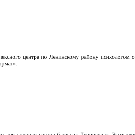
плексного центра по Ленинскому району психологом 
ормат»
.
 со дня полного снятия блокады Ленинграда. Этот де