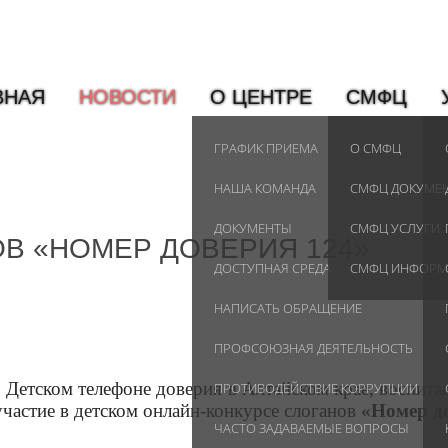
ВНАЯ
НОВОСТИ
О ЦЕНТРЕ
СМФЦ
ГРАФИК ПРИЕМА
О СМФЦ
НАША КОМАНДА
СМФЦ ДОКУМЕ
ДОКУМЕНТЫ
СМФЦ УСЛУГИ
В «НОМЕР ДОВЕРИЯ 124»
ДОСТУПНАЯ СРЕДА
СМФЦ ИНФОРМ
НАПИСАТЬ ОБРАЩЕНИЕ
ПРОФСОЮЗНАЯ ДЕЯТЕЛЬНОСТЬ
Детском телефоне доверия в Алтайском крае, воспита
ПРОТИВОДЕЙСТВИЕ КОРРУПЦИИ
частие в детском онлайн-конкурсе слоганов
«Номер до
ЧАСТО ЗАДАВАЕМЫЕ ВОПРОСЫ