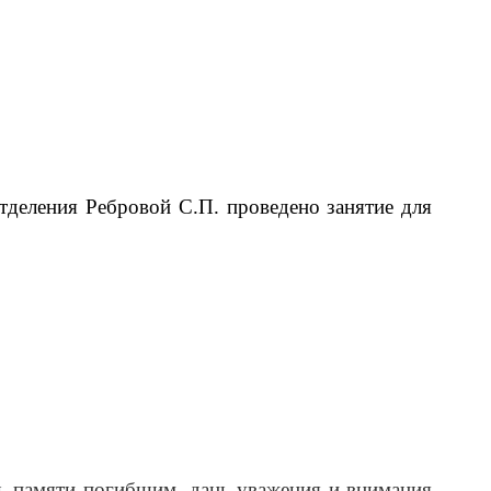
отделения Ребровой С.П. проведено
занятие для
нь
памяти погибшим, дань уважения и внимания